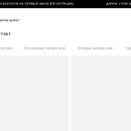
ОНУСОВ НА ПЕРВЫЙ ЗАКАЗ [РЕГИСТРАЦИЯ]
ДАРИМ +1000 БОНУ
летки аутлет
УТЛЕТ
le sale
Босоножки sample sale
Лоферы sample sale
Туф