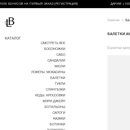
0 БОНУСОВ НА ПЕРВЫЙ ЗАКАЗ [РЕГИСТРАЦИЯ]
ДАРИМ +1000 Б
Перейти на главную
Главная
Ба
БАЛЕТКИ А
КАТАЛОГ
СМОТРЕТЬ ВСЕ
Балетки samp
БОСОНОЖКИ
САБО
САНДАЛИИ
МЮЛИ
ЛОФЕРЫ, МОКАСИНЫ
БАЛЕТКИ
ТУФЛИ
СЛИНГБЭКИ
КЕДЫ, КРОССОВКИ
МЭРИ-ДЖЕЙН
БОТИЛЬОНЫ
САПОГИ
КАЗАКИ
БОТИНКИ