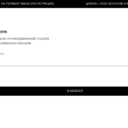
НА ПЕРВЫЙ ЗАКАЗ [РЕГИСТРАЦИЯ]
ДАРИМ +1000 БОНУСОВ НА 
ДЕНА
шли по неправильной ссылке.
ьзоваться поиском
ара
В КАТАЛОГ