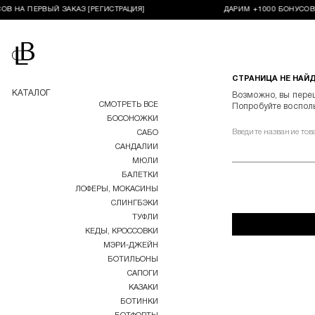
В НА ПЕРВЫЙ ЗАКАЗ [РЕГИСТРАЦИЯ]
ДАРИМ +1000 БОНУСОВ 
Перейти на главную
СТРАНИЦА НЕ НАЙ
КАТАЛОГ
Возможно, вы пере
СМОТРЕТЬ ВСЕ
Попробуйте воспол
БОСОНОЖКИ
Введите название тов
САБО
САНДАЛИИ
МЮЛИ
БАЛЕТКИ
ЛОФЕРЫ, МОКАСИНЫ
СЛИНГБЭКИ
ТУФЛИ
КЕДЫ, КРОССОВКИ
МЭРИ-ДЖЕЙН
БОТИЛЬОНЫ
САПОГИ
КАЗАКИ
БОТИНКИ