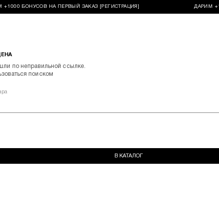
 +1000 БОНУСОВ НА ПЕРВЫЙ ЗАКАЗ [РЕГИСТРАЦИЯ]
ДАРИМ +1
ДЕНА
шли по неправильной ссылке.
ьзоваться поиском
ара
В КАТАЛОГ