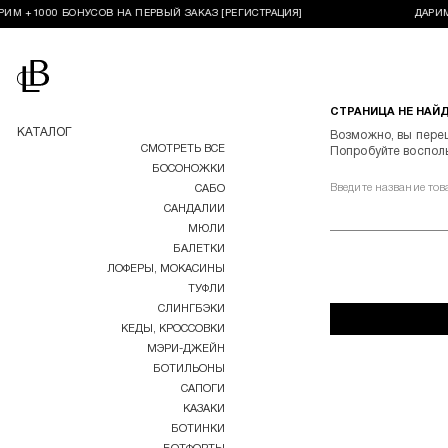
ИМ +1000 БОНУСОВ НА ПЕРВЫЙ ЗАКАЗ [РЕГИСТРАЦИЯ]
ДАРИМ
Перейти на главную
СТРАНИЦА НЕ НАЙ
КАТАЛОГ
Возможно, вы пере
СМОТРЕТЬ ВСЕ
Попробуйте воспол
БОСОНОЖКИ
Введите название тов
САБО
САНДАЛИИ
МЮЛИ
БАЛЕТКИ
ЛОФЕРЫ, МОКАСИНЫ
ТУФЛИ
СЛИНГБЭКИ
КЕДЫ, КРОССОВКИ
МЭРИ-ДЖЕЙН
БОТИЛЬОНЫ
САПОГИ
КАЗАКИ
БОТИНКИ