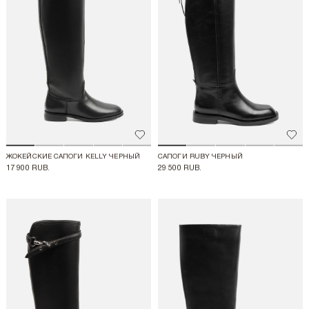
Добавить в избранное
Доба
ЖОКЕЙСКИЕ САПОГИ KELLY ЧЕРНЫЙ
САПОГИ RUBY ЧЕРНЫЙ
17 900 RUB.
29 500 RUB.