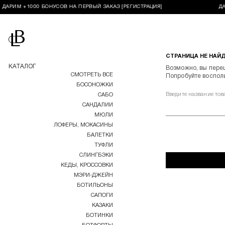
ДАРИМ +1000 БОНУСОВ НА ПЕРВЫЙ ЗАКАЗ [РЕГИСТРАЦИЯ]
ДА
Перейти на главную
СТРАНИЦА НЕ НАЙ
КАТАЛОГ
Возможно, вы пере
СМОТРЕТЬ ВСЕ
Попробуйте воспол
БОСОНОЖКИ
Введите название тов
САБО
САНДАЛИИ
МЮЛИ
ЛОФЕРЫ, МОКАСИНЫ
БАЛЕТКИ
ТУФЛИ
СЛИНГБЭКИ
КЕДЫ, КРОССОВКИ
МЭРИ-ДЖЕЙН
БОТИЛЬОНЫ
САПОГИ
КАЗАКИ
БОТИНКИ