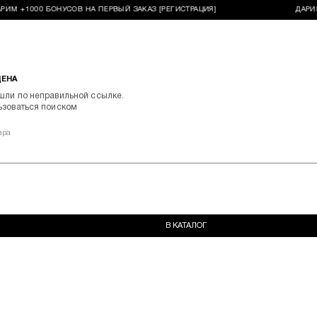
РИМ +1000 БОНУСОВ НА ПЕРВЫЙ ЗАКАЗ [РЕГИСТРАЦИЯ]
ДАРИМ
ДЕНА
шли по неправильной ссылке.
ьзоваться поиском
ара
В КАТАЛОГ