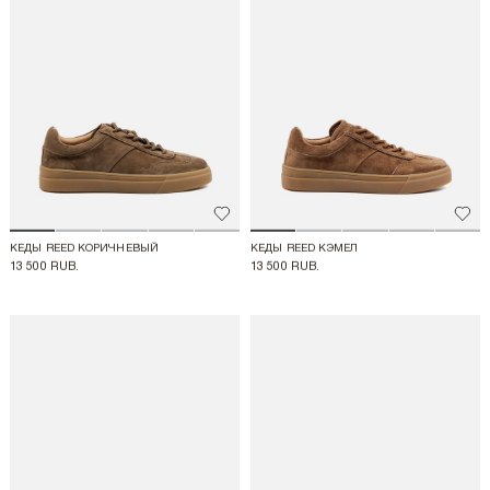
Добавить в избранное
Доба
КЕДЫ REED КОРИЧНЕВЫЙ
КЕДЫ REED КЭМЕЛ
13 500 RUB.
13 500 RUB.