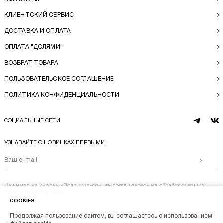
КЛИЕНТСКИЙ СЕРВИС
ДОСТАВКА И ОПЛАТА
ОПЛАТА "ДОЛЯМИ"
ВОЗВРАТ ТОВАРА
ПОЛЬЗОВАТЕЛЬСКОЕ СОГЛАШЕНИЕ
ПОЛИТИКА КОНФИДЕНЦИАЛЬНОСТИ
СОЦИАЛЬНЫЕ СЕТИ
telegram
vk
УЗНАВАЙТЕ О НОВИНКАХ ПЕРВЫМИ
Отправи
Нажимая на кнопку «Подписаться», вы соглашаетесь на
обработку ваших
персональных данных
COOKIES
Продолжая пользование сайтом, вы соглашаетесь с использованием
Перейти на главную