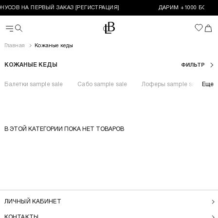
НУСОВ НА ПЕРВЫЙ ЗАКАЗ [РЕГИСТРАЦИЯ]
ДАРИМ +1000 БОНУС
За
Перейти на главную
Корз
Поиск
Избран
Меню
Главная
Кожаные кеды
КОЖАНЫЕ КЕДЫ
ФИЛЬТР
Балетки sample sale
Сабо sample sale
Лоферы sample sale
Еще
К
В ЭТОЙ КАТЕГОРИИ ПОКА НЕТ ТОВАРОВ
ЛИЧНЫЙ КАБИНЕТ
КОНТАКТЫ