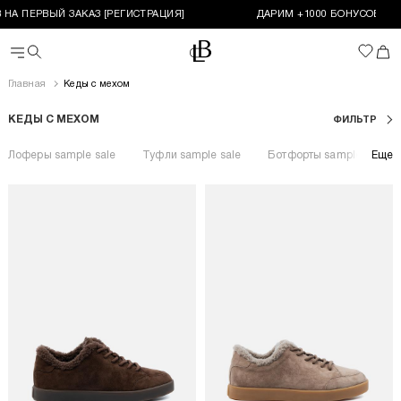
 НА ПЕРВЫЙ ЗАКАЗ [РЕГИСТРАЦИЯ]
ДАРИМ +1000 БОНУСОВ НА 
За
Перейти на главную
Корз
Поиск
Избран
Меню
Главная
Кеды с мехом
КЕДЫ С МЕХОМ
ФИЛЬТР
Лоферы sample sale
Туфли sample sale
Ботфорты sample sale
Еще