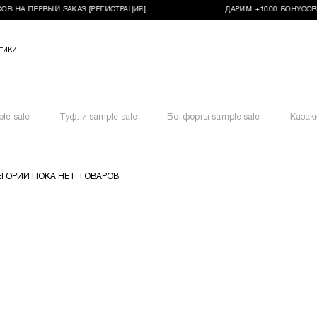
ОВ НА ПЕРВЫЙ ЗАКАЗ [РЕГИСТРАЦИЯ]
ДАРИМ +1000 БОНУСОВ 
тики
le sale
Туфли sample sale
Ботфорты sample sale
Казаки
ЕГОРИИ ПОКА НЕТ ТОВАРОВ