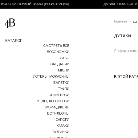
УСОВ НА ПЕРВЫЙ ЗАКАЗ [РЕГИСТРАЦИЯ]
ДАРИМ +1000 БОНУС
Перейти на главную
Главная
Ду
ДУТИКИ
КАТАЛОГ
СМОТРЕТЬ ВСЕ
Лоферы samp
БОСОНОЖКИ
САБО
САНДАЛИИ
МЮЛИ
ЛОФЕРЫ, МОКАСИНЫ
В ЭТОЙ КАТ
БАЛЕТКИ
ТУФЛИ
СЛИНГБЭКИ
КЕДЫ, КРОССОВКИ
МЭРИ-ДЖЕЙН
БОТИЛЬОНЫ
САПОГИ
КАЗАКИ
БОТИНКИ