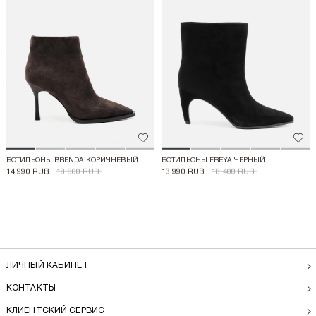
Добавить в избранное
Доба
БОТИЛЬОНЫ BRENDA КОРИЧНЕВЫЙ
БОТИЛЬОНЫ FREYA ЧЕРНЫЙ
14 990 RUB.
18 800 RUB.
13 990 RUB.
18 400 RUB.
ЛИЧНЫЙ КАБИНЕТ
КОНТАКТЫ
КЛИЕНТСКИЙ СЕРВИС