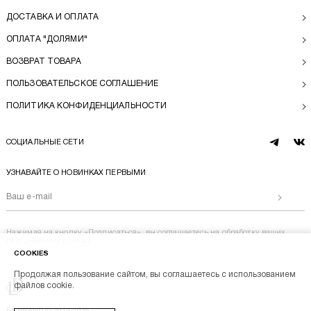
ДОСТАВКА И ОПЛАТА
ОПЛАТА "ДОЛЯМИ"
ВОЗВРАТ ТОВАРА
ПОЛЬЗОВАТЕЛЬСКОЕ СОГЛАШЕНИЕ
ПОЛИТИКА КОНФИДЕНЦИАЛЬНОСТИ
СОЦИАЛЬНЫЕ СЕТИ
telegram
vk
УЗНАВАЙТЕ О НОВИНКАХ ПЕРВЫМИ
Отправи
Нажимая на кнопку «Подписаться», вы соглашаетесь на
обработку ваших
персональных данных
COOKIES
Продолжая пользование сайтом, вы соглашаетесь с использованием
Перейти на главную
файлов cookie.