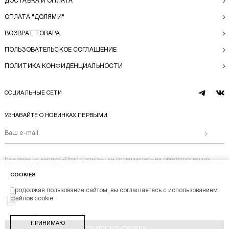
ДОСТАВКА И ОПЛАТА
ОПЛАТА "ДОЛЯМИ"
ВОЗВРАТ ТОВАРА
ПОЛЬЗОВАТЕЛЬСКОЕ СОГЛАШЕНИЕ
ПОЛИТИКА КОНФИДЕНЦИАЛЬНОСТИ
СОЦИАЛЬНЫЕ СЕТИ
telegram
vk
УЗНАВАЙТЕ О НОВИНКАХ ПЕРВЫМИ
Отправи
Нажимая на кнопку «Подписаться», вы соглашаетесь на
обработку ваших
персональных данных
COOKIES
Продолжая пользование сайтом, вы соглашаетесь с использованием
Перейти на главную
файлов cookie.
BL BRAND © 2014-2026
ПРИНИМАЮ
Stik
Разработка магазина
ДОБАВИТЬ В КОРЗИНУ