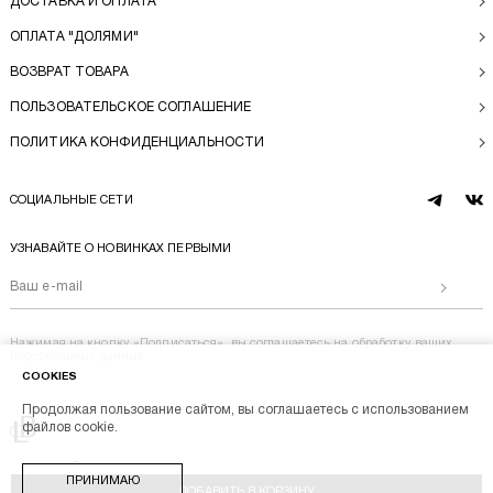
ДОСТАВКА И ОПЛАТА
ОПЛАТА "ДОЛЯМИ"
ВОЗВРАТ ТОВАРА
ПОЛЬЗОВАТЕЛЬСКОЕ СОГЛАШЕНИЕ
ПОЛИТИКА КОНФИДЕНЦИАЛЬНОСТИ
СОЦИАЛЬНЫЕ СЕТИ
telegram
vk
УЗНАВАЙТЕ О НОВИНКАХ ПЕРВЫМИ
Отправи
Нажимая на кнопку «Подписаться», вы соглашаетесь на
обработку ваших
персональных данных
COOKIES
Продолжая пользование сайтом, вы соглашаетесь с использованием
Перейти на главную
файлов cookie.
BL BRAND © 2014-2026
ПРИНИМАЮ
Stik
Разработка магазина
ДОБАВИТЬ В КОРЗИНУ