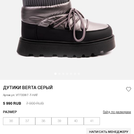
<p>Дутики графитового оттенка, вдохновленные эстетикой космоса и стил
ДУТИКИ BERTA СЕРЫЙ
Доб
Артикул: УГГ0087-Т-НАТ
5 990 RUB
7 900 RUB
РАЗМЕР
Гайд по размерам
36
37
38
39
40
41
НАПИСАТЬ МЕНЕДЖЕРУ