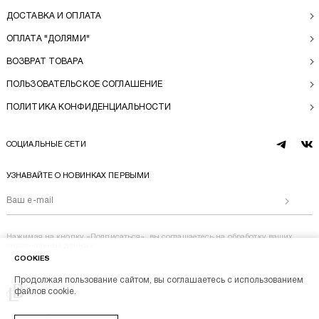
ДОСТАВКА И ОПЛАТА
ОПЛАТА "ДОЛЯМИ"
ВОЗВРАТ ТОВАРА
ПОЛЬЗОВАТЕЛЬСКОЕ СОГЛАШЕНИЕ
ПОЛИТИКА КОНФИДЕНЦИАЛЬНОСТИ
СОЦИАЛЬНЫЕ СЕТИ
telegram
vk
УЗНАВАЙТЕ О НОВИНКАХ ПЕРВЫМИ
Отправи
Нажимая на кнопку «Подписаться», вы соглашаетесь на
обработку ваших
персональных данных
COOKIES
Продолжая пользование сайтом, вы соглашаетесь с использованием
Перейти на главную
файлов cookie.
BL BRAND © 2014-2026