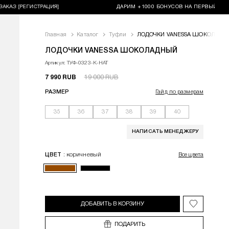
 [РЕГИСТРАЦИЯ]
ДАРИМ +1000 БОНУСОВ НА ПЕРВЫЙ ЗАКАЗ [Р
За
Главная
Каталог
Туфли
ЛОДОЧКИ VANESSA ШОКОЛАДН
<p>Изящные лодочки&nbsp;VANESSA из натуральной кожи шоко
ЛОДОЧКИ VANESSA ШОКОЛАДНЫЙ
Артикул: ТУФ-0323-К-НАТ
7 990 RUB
19 000 RUB
РАЗМЕР
Гайд по размерам
35
36
37
38
39
40
НАПИСАТЬ МЕНЕДЖЕРУ
: коричневый
ЦВЕТ
Все цвета
ДОБАВИТЬ В КОРЗИНУ
Добавить в 
ПОДАРИТЬ