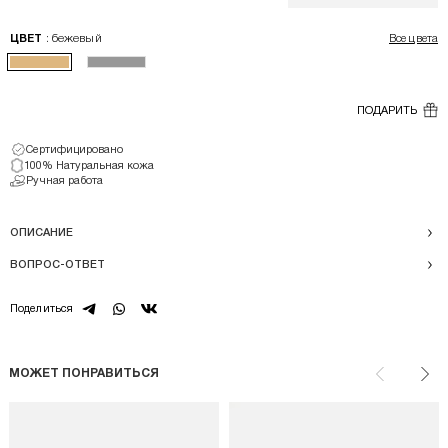
: бежевый
ЦВЕТ
Все цвета
ПОДАРИТЬ
Сертифицировано
100% Натуральная кожа
Ручная работа
ОПИСАНИЕ
ВОПРОС-ОТВЕТ
telegram
whatsapp
vk
Поделиться
МОЖЕТ ПОНРАВИТЬСЯ
Назад
Впе