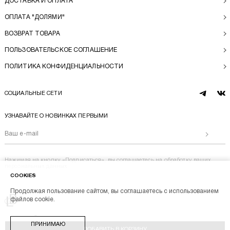
ДОСТАВКА И ОПЛАТА
ОПЛАТА "ДОЛЯМИ"
ВОЗВРАТ ТОВАРА
ПОЛЬЗОВАТЕЛЬСКОЕ СОГЛАШЕНИЕ
ПОЛИТИКА КОНФИДЕНЦИАЛЬНОСТИ
СОЦИАЛЬНЫЕ СЕТИ
telegram
vk
УЗНАВАЙТЕ О НОВИНКАХ ПЕРВЫМИ
Отправи
Нажимая на кнопку «Подписаться», вы соглашаетесь на
обработку ваших
персональных данных
COOKIES
Продолжая пользование сайтом, вы соглашаетесь с использованием
Перейти на главную
файлов cookie.
BL BRAND © 2014-2026
ПРИНИМАЮ
Stik
Разработка магазина
ДОБАВИТЬ В КОРЗИНУ