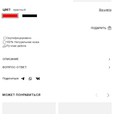
: красный
ЦВЕТ
Все цвета
ПОДАРИТЬ
Сертифицировано
100% Натуральная кожа
Ручная работа
ОПИСАНИЕ
ВОПРОС-ОТВЕТ
telegram
whatsapp
vk
Поделиться
МОЖЕТ ПОНРАВИТЬСЯ
Назад
Впе