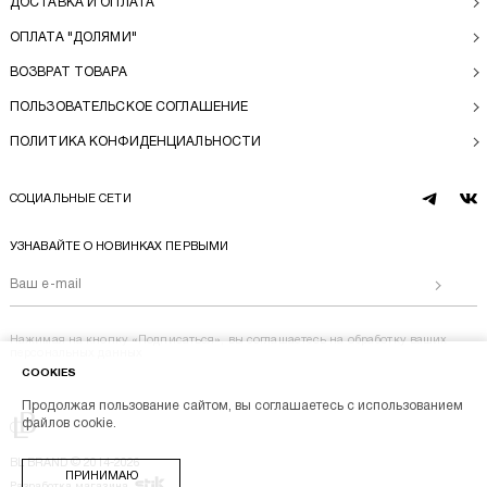
ДОСТАВКА И ОПЛАТА
ОПЛАТА "ДОЛЯМИ"
ВОЗВРАТ ТОВАРА
ПОЛЬЗОВАТЕЛЬСКОЕ СОГЛАШЕНИЕ
ПОЛИТИКА КОНФИДЕНЦИАЛЬНОСТИ
СОЦИАЛЬНЫЕ СЕТИ
telegram
vk
УЗНАВАЙТЕ О НОВИНКАХ ПЕРВЫМИ
Отправи
Нажимая на кнопку «Подписаться», вы соглашаетесь на
обработку ваших
персональных данных
COOKIES
Продолжая пользование сайтом, вы соглашаетесь с использованием
Перейти на главную
файлов cookie.
BL BRAND © 2014-2026
ПРИНИМАЮ
Stik
Разработка магазина