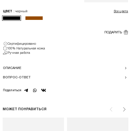
: черный
ЦВЕТ
Все цвета
ПОДАРИТЬ
Сертифицировано
100% Натуральная кожа
Ручная работа
ОПИСАНИЕ
ВОПРОС-ОТВЕТ
telegram
whatsapp
vk
Поделиться
МОЖЕТ ПОНРАВИТЬСЯ
Назад
Впе