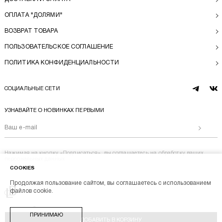
ОПЛАТА "ДОЛЯМИ"
ВОЗВРАТ ТОВАРА
ПОЛЬЗОВАТЕЛЬСКОЕ СОГЛАШЕНИЕ
ПОЛИТИКА КОНФИДЕНЦИАЛЬНОСТИ
СОЦИАЛЬНЫЕ СЕТИ
telegram
vk
УЗНАВАЙТЕ О НОВИНКАХ ПЕРВЫМИ
Отправи
Нажимая на кнопку «Подписаться», вы соглашаетесь на
обработку ваших
персональных данных
COOKIES
Продолжая пользование сайтом, вы соглашаетесь с использованием
Перейти на главную
файлов cookie.
BL BRAND © 2014-2026
ПРИНИМАЮ
Stik
ДОБАВИТЬ В КОРЗИНУ
Разработка магазина