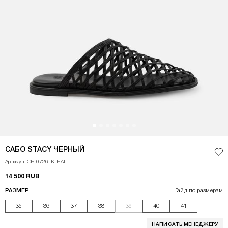
<p>Эти сабо - про летнюю лёгкость и тактильное удовольствие. Переплет
САБО STACY ЧЕРНЫЙ
Доб
Артикул: СБ-0726-К-НАТ
14 500 RUB
РАЗМЕР
Гайд по размерам
35
36
37
38
39
40
41
НАПИСАТЬ МЕНЕДЖЕРУ