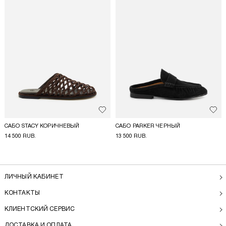
Добавить в избранное
Доба
САБО STACY КОРИЧНЕВЫЙ
САБО PARKER ЧЕРНЫЙ
14 500 RUB.
13 500 RUB.
ЛИЧНЫЙ КАБИНЕТ
КОНТАКТЫ
КЛИЕНТСКИЙ СЕРВИС
ДОСТАВКА И ОПЛАТА