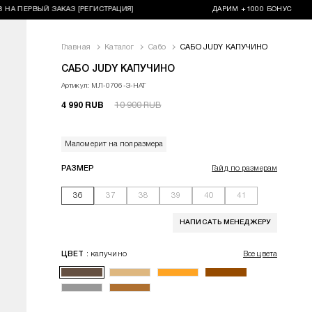
ЕРВЫЙ ЗАКАЗ [РЕГИСТРАЦИЯ]
ДАРИМ +1000 БОНУСОВ НА ПЕР
За
Главная
Каталог
Сабо
САБО JUDY КАПУЧИНО
<p>Сабо как никогда актуальны в этом сезоне. Модель&nbsp
САБО JUDY КАПУЧИНО
Артикул: МЛ-0706-З-НАТ
4 990 RUB
10 900 RUB
Маломерит на полразмера
РАЗМЕР
Гайд по размерам
36
37
38
39
40
41
НАПИСАТЬ МЕНЕДЖЕРУ
: капучино
ЦВЕТ
Все цвета