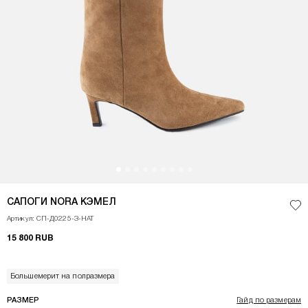
<p>Сапоги ARIEL с трендовым элементом в виде каблука&nbsp;kitten heel
САПОГИ NORA КЭМЕЛ
Доб
Артикул: СП-Д0225-З-НАТ
15 800 RUB
Большемерит на полразмера
РАЗМЕР
Гайд по размерам