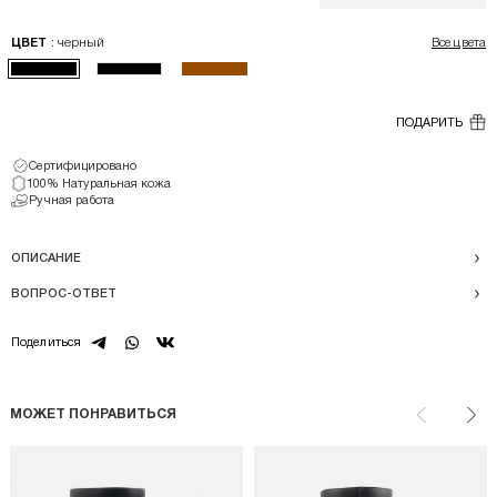
: черный
ЦВЕТ
Все цвета
ПОДАРИТЬ
Сертифицировано
100% Натуральная кожа
Ручная работа
ОПИСАНИЕ
ВОПРОС-ОТВЕТ
telegram
whatsapp
vk
Поделиться
МОЖЕТ ПОНРАВИТЬСЯ
Назад
Впе