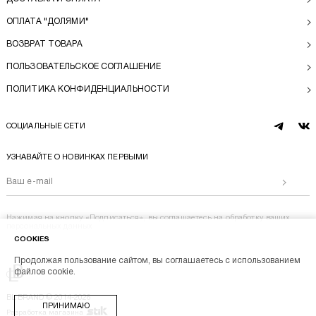
ОПЛАТА "ДОЛЯМИ"
ВОЗВРАТ ТОВАРА
ПОЛЬЗОВАТЕЛЬСКОЕ СОГЛАШЕНИЕ
ПОЛИТИКА КОНФИДЕНЦИАЛЬНОСТИ
СОЦИАЛЬНЫЕ СЕТИ
telegram
vk
УЗНАВАЙТЕ О НОВИНКАХ ПЕРВЫМИ
Отправи
Нажимая на кнопку «Подписаться», вы соглашаетесь на
обработку ваших
персональных данных
COOKIES
Продолжая пользование сайтом, вы соглашаетесь с использованием
Перейти на главную
файлов cookie.
BL BRAND © 2014-2026
ПРИНИМАЮ
Stik
Разработка магазина