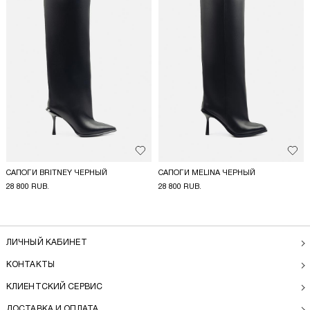
Добавить в избранное
Доба
САПОГИ BRITNEY ЧЕРНЫЙ
САПОГИ MELINA ЧЕРНЫЙ
28 800 RUB.
28 800 RUB.
ЛИЧНЫЙ КАБИНЕТ
КОНТАКТЫ
КЛИЕНТСКИЙ СЕРВИС
ДОСТАВКА И ОПЛАТА