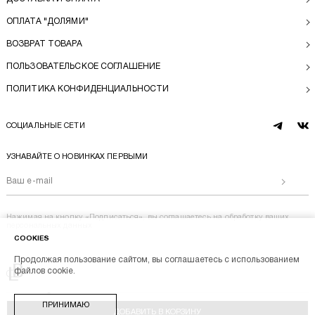
ОПЛАТА "ДОЛЯМИ"
ВОЗВРАТ ТОВАРА
ПОЛЬЗОВАТЕЛЬСКОЕ СОГЛАШЕНИЕ
ПОЛИТИКА КОНФИДЕНЦИАЛЬНОСТИ
СОЦИАЛЬНЫЕ СЕТИ
telegram
vk
УЗНАВАЙТЕ О НОВИНКАХ ПЕРВЫМИ
Отправи
Нажимая на кнопку «Подписаться», вы соглашаетесь на
обработку ваших
персональных данных
COOKIES
Продолжая пользование сайтом, вы соглашаетесь с использованием
Перейти на главную
файлов cookie.
BL BRAND © 2014-2026
ПРИНИМАЮ
Stik
ДОБАВИТЬ В КОРЗИНУ
Разработка магазина