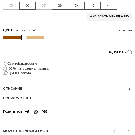
35
36
37
38
39
40
41
НАПИСАТЬ МЕНЕДЖЕРУ
: коричневый
ЦВЕТ
Все цвета
ПОДАРИТЬ
Сертифицировано
100% Натуральная замша
Ручная работа
ОПИСАНИЕ
ВОПРОС-ОТВЕТ
telegram
whatsapp
vk
Поделиться
МОЖЕТ ПОНРАВИТЬСЯ
Назад
Впе