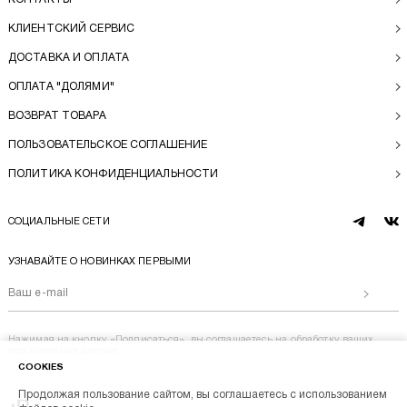
КЛИЕНТСКИЙ СЕРВИС
ДОСТАВКА И ОПЛАТА
ОПЛАТА "ДОЛЯМИ"
ВОЗВРАТ ТОВАРА
ПОЛЬЗОВАТЕЛЬСКОЕ СОГЛАШЕНИЕ
ПОЛИТИКА КОНФИДЕНЦИАЛЬНОСТИ
СОЦИАЛЬНЫЕ СЕТИ
telegram
vk
УЗНАВАЙТЕ О НОВИНКАХ ПЕРВЫМИ
Отправи
Нажимая на кнопку «Подписаться», вы соглашаетесь на
обработку ваших
персональных данных
COOKIES
Продолжая пользование сайтом, вы соглашаетесь с использованием
Перейти на главную