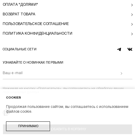
ОПЛАТА "ДОЛЯМИ"
ВОЗВРАТ ТОВАРА
ПОЛЬЗОВАТЕЛЬСКОЕ СОГЛАШЕНИЕ
ПОЛИТИКА КОНФИДЕНЦИАЛЬНОСТИ
СОЦИАЛЬНЫЕ СЕТИ
telegram
vk
УЗНАВАЙТЕ О НОВИНКАХ ПЕРВЫМИ
Отправи
Нажимая на кнопку «Подписаться», вы соглашаетесь на
обработку ваших
персональных данных
COOKIES
Продолжая пользование сайтом, вы соглашаетесь с использованием
Перейти на главную
файлов cookie.
BL BRAND © 2014-2026
ПРИНИМАЮ
Stik
ДОБАВИТЬ В КОРЗИНУ
Разработка магазина