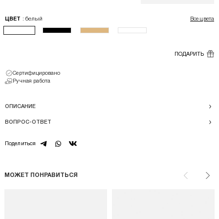
: белый
ЦВЕТ
Все цвета
ПОДАРИТЬ
Сертифицировано
Ручная работа
ОПИСАНИЕ
ВОПРОС-ОТВЕТ
telegram
whatsapp
vk
Поделиться
МОЖЕТ ПОНРАВИТЬСЯ
Назад
Впе