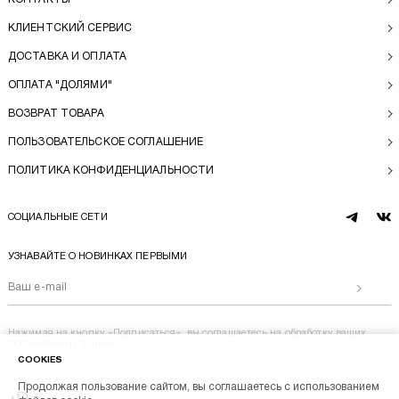
КЛИЕНТСКИЙ СЕРВИС
ДОСТАВКА И ОПЛАТА
ОПЛАТА "ДОЛЯМИ"
ВОЗВРАТ ТОВАРА
ПОЛЬЗОВАТЕЛЬСКОЕ СОГЛАШЕНИЕ
ПОЛИТИКА КОНФИДЕНЦИАЛЬНОСТИ
СОЦИАЛЬНЫЕ СЕТИ
telegram
vk
УЗНАВАЙТЕ О НОВИНКАХ ПЕРВЫМИ
Отправи
Нажимая на кнопку «Подписаться», вы соглашаетесь на
обработку ваших
персональных данных
COOKIES
Продолжая пользование сайтом, вы соглашаетесь с использованием
Перейти на главную