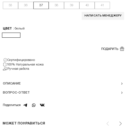
35
36
37
38
39
40
41
НАПИСАТЬ МЕНЕДЖЕРУ
: белый
ЦВЕТ
ПОДАРИТЬ
Сертифицировано
100% Натуральная кожа
Ручная работа
ОПИСАНИЕ
ВОПРОС-ОТВЕТ
telegram
whatsapp
vk
Поделиться
МОЖЕТ ПОНРАВИТЬСЯ
Назад
Впе