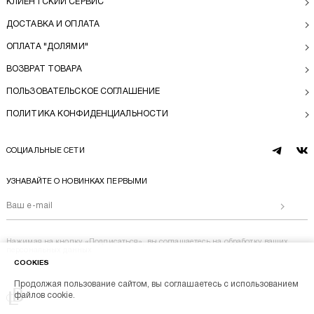
КЛИЕНТСКИЙ СЕРВИС
ДОСТАВКА И ОПЛАТА
ОПЛАТА "ДОЛЯМИ"
ВОЗВРАТ ТОВАРА
ПОЛЬЗОВАТЕЛЬСКОЕ СОГЛАШЕНИЕ
ПОЛИТИКА КОНФИДЕНЦИАЛЬНОСТИ
СОЦИАЛЬНЫЕ СЕТИ
telegram
vk
УЗНАВАЙТЕ О НОВИНКАХ ПЕРВЫМИ
Отправи
Нажимая на кнопку «Подписаться», вы соглашаетесь на
обработку ваших
персональных данных
COOKIES
Продолжая пользование сайтом, вы соглашаетесь с использованием
Перейти на главную
файлов cookie.