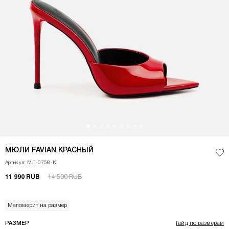
<p>Мюли из натуральной кожи созданы для тех, кто ценит безупречный ст
МЮЛИ FAVIAN КРАСНЫЙ
Доб
Артикул: МЛ-0758-К
11 990 RUB
14 500 RUB
Маломерит на размер
РАЗМЕР
Гайд по размерам