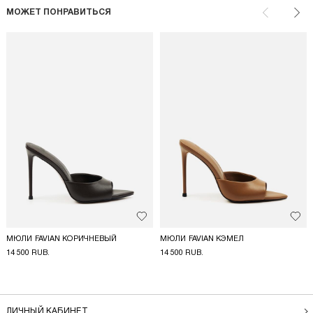
МОЖЕТ ПОНРАВИТЬСЯ
Назад
Впе
Добавить в избранное
Доба
МЮЛИ FAVIAN КОРИЧНЕВЫЙ
МЮЛИ FAVIAN КЭМЕЛ
14 500 RUB.
14 500 RUB.
ЛИЧНЫЙ КАБИНЕТ