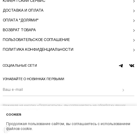
КЛИЕНТСКИЙ СЕРВИС
ДОСТАВКА И ОПЛАТА
ОПЛАТА "ДОЛЯМИ"
ВОЗВРАТ ТОВАРА
ПОЛЬЗОВАТЕЛЬСКОЕ СОГЛАШЕНИЕ
ПОЛИТИКА КОНФИДЕНЦИАЛЬНОСТИ
СОЦИАЛЬНЫЕ СЕТИ
telegram
vk
УЗНАВАЙТЕ О НОВИНКАХ ПЕРВЫМИ
Отправи
Нажимая на кнопку «Подписаться», вы соглашаетесь на
обработку ваших
персональных данных
COOKIES
Продолжая пользование сайтом, вы соглашаетесь с использованием
Перейти на главную
файлов cookie.