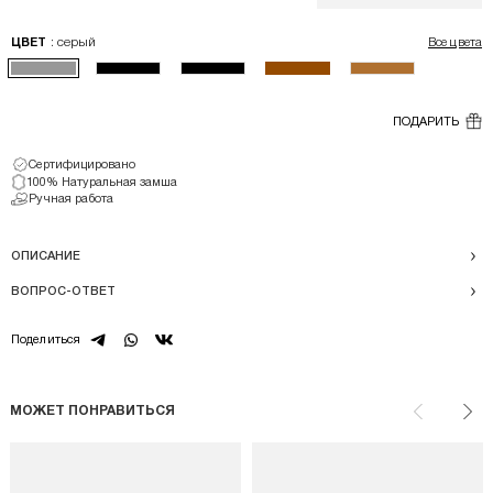
: серый
ЦВЕТ
Все цвета
ПОДАРИТЬ
Сертифицировано
100% Натуральная замша
Ручная работа
ОПИСАНИЕ
ВОПРОС-ОТВЕТ
telegram
whatsapp
vk
Поделиться
МОЖЕТ ПОНРАВИТЬСЯ
Назад
Впе