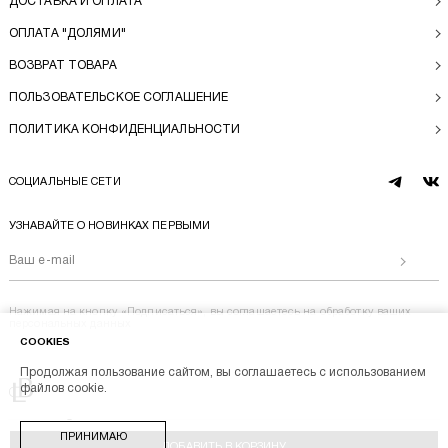
ДОСТАВКА И ОПЛАТА
ОПЛАТА "ДОЛЯМИ"
ВОЗВРАТ ТОВАРА
ПОЛЬЗОВАТЕЛЬСКОЕ СОГЛАШЕНИЕ
ПОЛИТИКА КОНФИДЕНЦИАЛЬНОСТИ
СОЦИАЛЬНЫЕ СЕТИ
telegram
vk
УЗНАВАЙТЕ О НОВИНКАХ ПЕРВЫМИ
Отправи
Нажимая на кнопку «Подписаться», вы соглашаетесь на
обработку ваших
персональных данных
COOKIES
Продолжая пользование сайтом, вы соглашаетесь с использованием
Перейти на главную
файлов cookie.
BL BRAND © 2014-2026
ПРИНИМАЮ
Stik
Разработка магазина
ДОБАВИТЬ В КОРЗИНУ