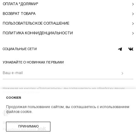
ОПЛАТА "ДОЛЯМИ"
ВОЗВРАТ ТОВАРА
ПОЛЬЗОВАТЕЛЬСКОЕ СОГЛАШЕНИЕ
ПОЛИТИКА КОНФИДЕНЦИАЛЬНОСТИ
СОЦИАЛЬНЫЕ СЕТИ
telegram
vk
УЗНАВАЙТЕ О НОВИНКАХ ПЕРВЫМИ
Отправи
Нажимая на кнопку «Подписаться», вы соглашаетесь на
обработку ваших
персональных данных
COOKIES
Продолжая пользование сайтом, вы соглашаетесь с использованием
Перейти на главную
файлов cookie.
BL BRAND © 2014-2026
ПРИНИМАЮ
Stik
Разработка магазина