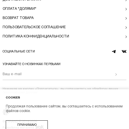
ОПЛАТА "ДОЛЯМИ"
ВОЗВРАТ ТОВАРА
ПОЛЬЗОВАТЕЛЬСКОЕ СОГЛАШЕНИЕ
ПОЛИТИКА КОНФИДЕНЦИАЛЬНОСТИ
СОЦИАЛЬНЫЕ СЕТИ
telegram
vk
УЗНАВАЙТЕ О НОВИНКАХ ПЕРВЫМИ
Отправи
Нажимая на кнопку «Подписаться», вы соглашаетесь на
обработку ваших
персональных данных
COOKIES
Продолжая пользование сайтом, вы соглашаетесь с использованием
Перейти на главную
файлов cookie.
BL BRAND © 2014-2026
ПРИНИМАЮ
Stik
Разработка магазина