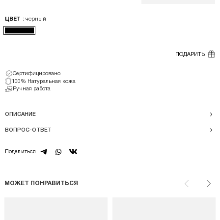
: черный
ЦВЕТ
ПОДАРИТЬ
Сертифицировано
100% Натуральная кожа
Ручная работа
ОПИСАНИЕ
ВОПРОС-ОТВЕТ
telegram
whatsapp
vk
Поделиться
МОЖЕТ ПОНРАВИТЬСЯ
Назад
Впе