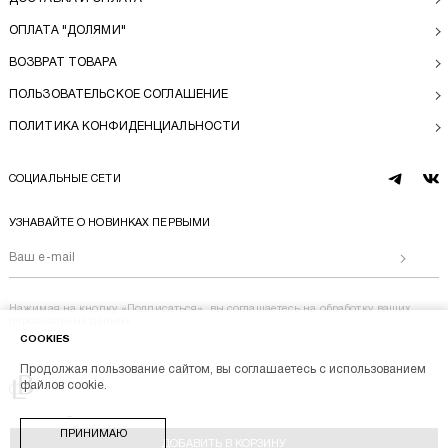
ОПЛАТА "ДОЛЯМИ"
ВОЗВРАТ ТОВАРА
ПОЛЬЗОВАТЕЛЬСКОЕ СОГЛАШЕНИЕ
ПОЛИТИКА КОНФИДЕНЦИАЛЬНОСТИ
СОЦИАЛЬНЫЕ СЕТИ
telegram
vk
УЗНАВАЙТЕ О НОВИНКАХ ПЕРВЫМИ
Отправи
Нажимая на кнопку «Подписаться», вы соглашаетесь на
обработку ваших
персональных данных
COOKIES
Продолжая пользование сайтом, вы соглашаетесь с использованием
Перейти на главную
файлов cookie.
BL BRAND © 2014-2026
ПРИНИМАЮ
Stik
ДОБАВИТЬ В КОРЗИНУ
Разработка магазина