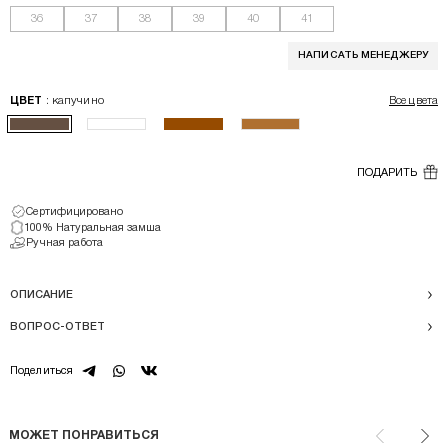
36
37
38
39
40
41
НАПИСАТЬ МЕНЕДЖЕРУ
: капучино
ЦВЕТ
Все цвета
ПОДАРИТЬ
Сертифицировано
100% Натуральная замша
Ручная работа
ОПИСАНИЕ
ВОПРОС-ОТВЕТ
telegram
whatsapp
vk
Поделиться
МОЖЕТ ПОНРАВИТЬСЯ
Назад
Впе