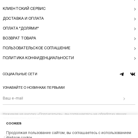
КЛИЕНТСКИЙ СЕРВИС
ДОСТАВКА И ОПЛАТА
ОПЛАТА "ДОЛЯМИ"
ВОЗВРАТ ТОВАРА
ПОЛЬЗОВАТЕЛЬСКОЕ СОГЛАШЕНИЕ
ПОЛИТИКА КОНФИДЕНЦИАЛЬНОСТИ
СОЦИАЛЬНЫЕ СЕТИ
telegram
vk
УЗНАВАЙТЕ О НОВИНКАХ ПЕРВЫМИ
Отправи
Нажимая на кнопку «Подписаться», вы соглашаетесь на
обработку ваших
персональных данных
COOKIES
Продолжая пользование сайтом, вы соглашаетесь с использованием
Перейти на главную
файлов cookie.