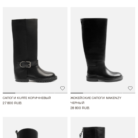
Добавить в избранное
Доба
САПОГИ KURTE КОРИЧНЕВЫЙ
ЖОКЕЙСКИЕ САПОГИ MAKENZY
27 800 RUB.
ЧЕРНЫЙ
28 800 RUB.