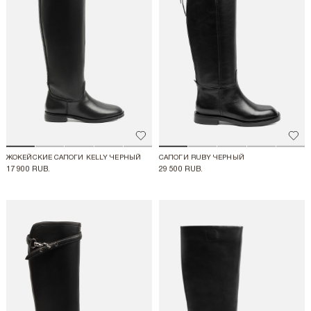
Добавить в избранное
Доба
ЖОКЕЙСКИЕ САПОГИ KELLY ЧЕРНЫЙ
САПОГИ RUBY ЧЕРНЫЙ
17 900 RUB.
29 500 RUB.