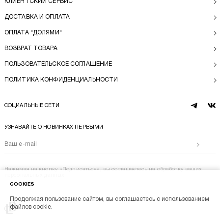
КЛИЕНТСКИЙ СЕРВИС
ДОСТАВКА И ОПЛАТА
ОПЛАТА "ДОЛЯМИ"
ВОЗВРАТ ТОВАРА
ПОЛЬЗОВАТЕЛЬСКОЕ СОГЛАШЕНИЕ
ПОЛИТИКА КОНФИДЕНЦИАЛЬНОСТИ
СОЦИАЛЬНЫЕ СЕТИ
telegram
vk
УЗНАВАЙТЕ О НОВИНКАХ ПЕРВЫМИ
Отправи
Нажимая на кнопку «Подписаться», вы соглашаетесь на
обработку ваших
персональных данных
COOKIES
Продолжая пользование сайтом, вы соглашаетесь с использованием
Перейти на главную
файлов cookie.