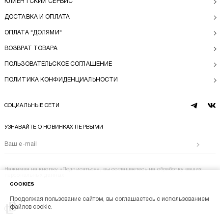
КЛИЕНТСКИЙ СЕРВИС
ДОСТАВКА И ОПЛАТА
ОПЛАТА "ДОЛЯМИ"
ВОЗВРАТ ТОВАРА
ПОЛЬЗОВАТЕЛЬСКОЕ СОГЛАШЕНИЕ
ПОЛИТИКА КОНФИДЕНЦИАЛЬНОСТИ
СОЦИАЛЬНЫЕ СЕТИ
telegram
vk
УЗНАВАЙТЕ О НОВИНКАХ ПЕРВЫМИ
Отправи
Нажимая на кнопку «Подписаться», вы соглашаетесь на
обработку ваших
персональных данных
COOKIES
Продолжая пользование сайтом, вы соглашаетесь с использованием
Перейти на главную
файлов cookie.