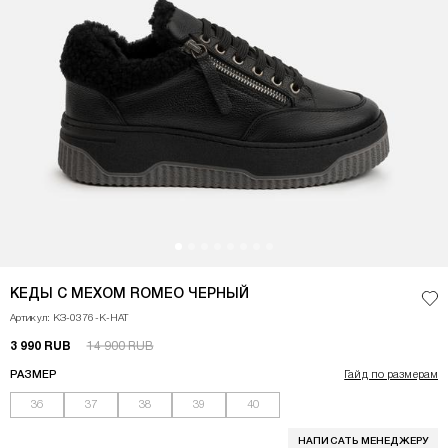
<p>Комфорт в зимний период - одно из главных преимуществ обуви. Так,
КЕДЫ С МЕХОМ ROMEO ЧЕРНЫЙ
Доб
Артикул: КЗ-0376-К-НАТ
3 990 RUB
14 900 RUB
РАЗМЕР
Гайд по размерам
36
37
38
39
40
НАПИСАТЬ МЕНЕДЖЕРУ