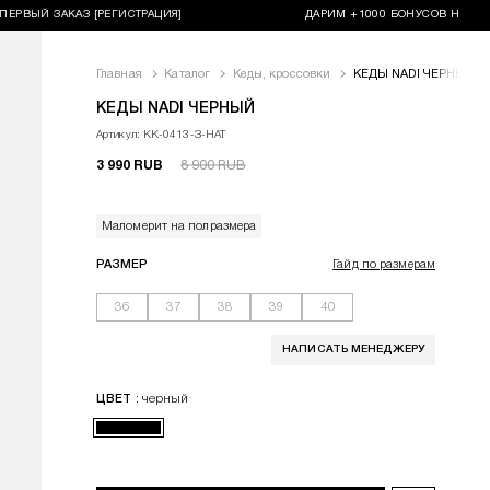
ЫЙ ЗАКАЗ [РЕГИСТРАЦИЯ]
ДАРИМ +1000 БОНУСОВ НА ПЕРВЫЙ 
За
Главная
Каталог
Кеды, кроссовки
КЕДЫ NADI ЧЕРНЫЙ
<p>Трендовые кеды на плоском ходу - любимая база гардеро
КЕДЫ NADI ЧЕРНЫЙ
Артикул: КК-0413-З-НАТ
3 990 RUB
8 900 RUB
Маломерит на полразмера
РАЗМЕР
Гайд по размерам
36
37
38
39
40
НАПИСАТЬ МЕНЕДЖЕРУ
: черный
ЦВЕТ