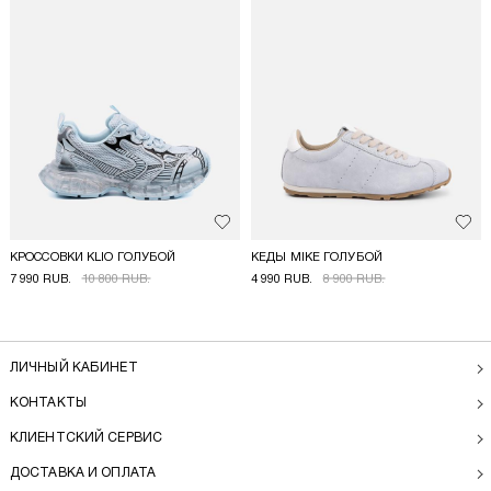
Добавить в избранное
Доба
КРОССОВКИ KLIO ГОЛУБОЙ
КЕДЫ MIKE ГОЛУБОЙ
7 990 RUB.
10 800 RUB.
4 990 RUB.
8 900 RUB.
ЛИЧНЫЙ КАБИНЕТ
КОНТАКТЫ
КЛИЕНТСКИЙ СЕРВИС
ДОСТАВКА И ОПЛАТА