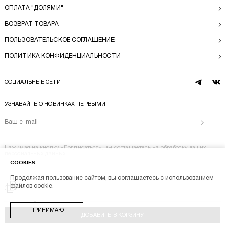
ОПЛАТА "ДОЛЯМИ"
ВОЗВРАТ ТОВАРА
ПОЛЬЗОВАТЕЛЬСКОЕ СОГЛАШЕНИЕ
ПОЛИТИКА КОНФИДЕНЦИАЛЬНОСТИ
СОЦИАЛЬНЫЕ СЕТИ
telegram
vk
УЗНАВАЙТЕ О НОВИНКАХ ПЕРВЫМИ
Отправи
Нажимая на кнопку «Подписаться», вы соглашаетесь на
обработку ваших
персональных данных
COOKIES
Продолжая пользование сайтом, вы соглашаетесь с использованием
Перейти на главную
файлов cookie.
BL BRAND © 2014-2026
ПРИНИМАЮ
Stik
ДОБАВИТЬ В КОРЗИНУ
Разработка магазина