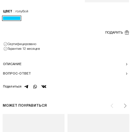
: голубой
ЦВЕТ
ПОДАРИТЬ
Сертифицировано
Гарантия 12 месяцев
ОПИСАНИЕ
ВОПРОС-ОТВЕТ
telegram
whatsapp
vk
Поделиться
МОЖЕТ ПОНРАВИТЬСЯ
Назад
Впе