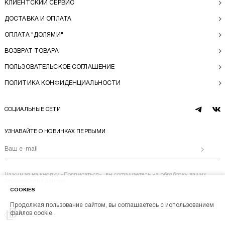
КЛИЕНТСКИЙ СЕРВИС
ДОСТАВКА И ОПЛАТА
ОПЛАТА "ДОЛЯМИ"
ВОЗВРАТ ТОВАРА
ПОЛЬЗОВАТЕЛЬСКОЕ СОГЛАШЕНИЕ
ПОЛИТИКА КОНФИДЕНЦИАЛЬНОСТИ
СОЦИАЛЬНЫЕ СЕТИ
telegram
vk
УЗНАВАЙТЕ О НОВИНКАХ ПЕРВЫМИ
Отправи
Нажимая на кнопку «Подписаться», вы соглашаетесь на
обработку ваших
персональных данных
COOKIES
Продолжая пользование сайтом, вы соглашаетесь с использованием
Перейти на главную
файлов cookie.