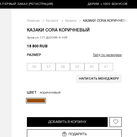
ЫЙ ЗАКАЗ [РЕГИСТРАЦИЯ]
ДАРИМ +1000 БОНУСОВ НА ПЕРВЫЙ 
За
Главная
Каталог
Казаки
КАЗАКИ CORA КОРИЧНЕВЫЙ
<p>Казаки CORA выполнены из натуральной замши в деликатн
КАЗАКИ CORA КОРИЧНЕВЫЙ
Артикул: СП-Д02088-К-НАТ
18 800 RUB
РАЗМЕР
Гайд по размерам
36
37
38
39
40
41
НАПИСАТЬ МЕНЕДЖЕРУ
: коричневый
ЦВЕТ
ДОБАВИТЬ В КОРЗИНУ
Добавить в 
ПОДАРИТЬ