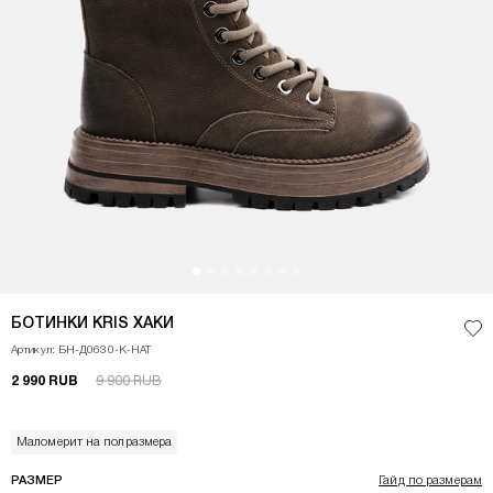
<p>Демисезонные ботинки&nbsp;KRIS, выполненные из натуральной кожи с
БОТИНКИ KRIS ХАКИ
Доб
Артикул: БН-Д0630-К-НАТ
2 990 RUB
9 900 RUB
Маломерит на полразмера
РАЗМЕР
Гайд по размерам