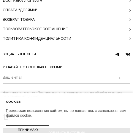
ДОСТАВКА И ОПЛАТА
ОПЛАТА "ДОЛЯМИ"
ВОЗВРАТ ТОВАРА
ПОЛЬЗОВАТЕЛЬСКОЕ СОГЛАШЕНИЕ
ПОЛИТИКА КОНФИДЕНЦИАЛЬНОСТИ
СОЦИАЛЬНЫЕ СЕТИ
telegram
vk
УЗНАВАЙТЕ О НОВИНКАХ ПЕРВЫМИ
Отправи
Нажимая на кнопку «Подписаться», вы соглашаетесь на
обработку ваших
персональных данных
COOKIES
Продолжая пользование сайтом, вы соглашаетесь с использованием
Перейти на главную
файлов cookie.
BL BRAND © 2014-2026
ПРИНИМАЮ
Stik
Разработка магазина