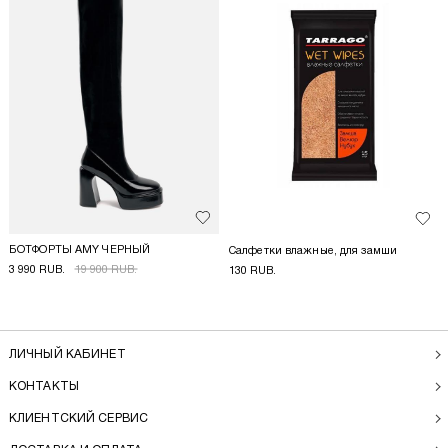
Добавить в избранное
Доба
БОТФОРТЫ AMY ЧЕРНЫЙ
Салфетки влажные, для замши
3 990 RUB.
19 900 RUB.
130 RUB.
ЛИЧНЫЙ КАБИНЕТ
КОНТАКТЫ
КЛИЕНТСКИЙ СЕРВИС