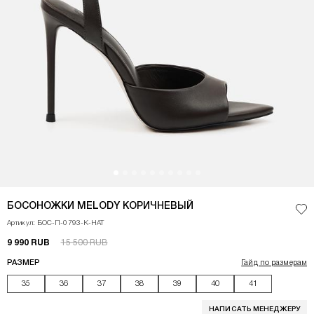
<p>Босоножки из натуральной кожи коричневого оттенка с зауженной носо
БОСОНОЖКИ MELODY КОРИЧНЕВЫЙ
Доб
Артикул: БОС-П-0793-K-НАТ
9 990 RUB
15 500 RUB
РАЗМЕР
Гайд по размерам
35
36
37
38
39
40
41
НАПИСАТЬ МЕНЕДЖЕРУ