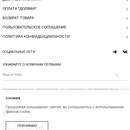
ОПЛАТА "ДОЛЯМИ"
ВОЗВРАТ ТОВАРА
ПОЛЬЗОВАТЕЛЬСКОЕ СОГЛАШЕНИЕ
ПОЛИТИКА КОНФИДЕНЦИАЛЬНОСТИ
СОЦИАЛЬНЫЕ СЕТИ
telegram
vk
УЗНАВАЙТЕ О НОВИНКАХ ПЕРВЫМИ
Отправи
Нажимая на кнопку «Подписаться», вы соглашаетесь на
обработку ваших
персональных данных
COOKIES
Продолжая пользование сайтом, вы соглашаетесь с использованием
Перейти на главную
файлов cookie.
BL BRAND © 2014-2026
ПРИНИМАЮ
Stik
Разработка магазина