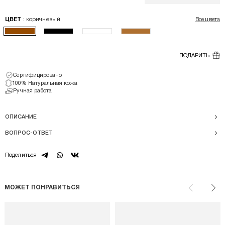
: коричневый
ЦВЕТ
Все цвета
ПОДАРИТЬ
Сертифицировано
100% Натуральная кожа
Ручная работа
ОПИСАНИЕ
ВОПРОС-ОТВЕТ
telegram
whatsapp
vk
Поделиться
МОЖЕТ ПОНРАВИТЬСЯ
Назад
Впе