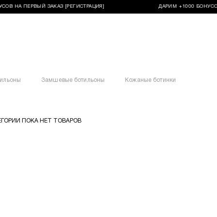
СОВ НА ПЕРВЫЙ ЗАКАЗ [РЕГИСТРАЦИЯ]
ДАРИМ +1000 БОНУСОВ
тильоны
Замшевые ботильоны
Кожаные ботинки
ЕГОРИИ ПОКА НЕТ ТОВАРОВ