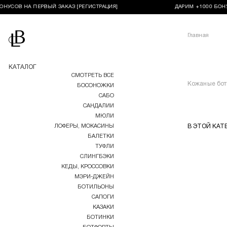
ОНУСОВ НА ПЕРВЫЙ ЗАКАЗ [РЕГИСТРАЦИЯ]
ДАРИМ +1000 БОНУ
Перейти на главную
Главная
КАТАЛОГ
СМОТРЕТЬ ВСЕ
Кожаные бо
БОСОНОЖКИ
САБО
САНДАЛИИ
МЮЛИ
ЛОФЕРЫ, МОКАСИНЫ
В ЭТОЙ КАТ
БАЛЕТКИ
ТУФЛИ
СЛИНГБЭКИ
КЕДЫ, КРОССОВКИ
МЭРИ-ДЖЕЙН
БОТИЛЬОНЫ
САПОГИ
КАЗАКИ
БОТИНКИ