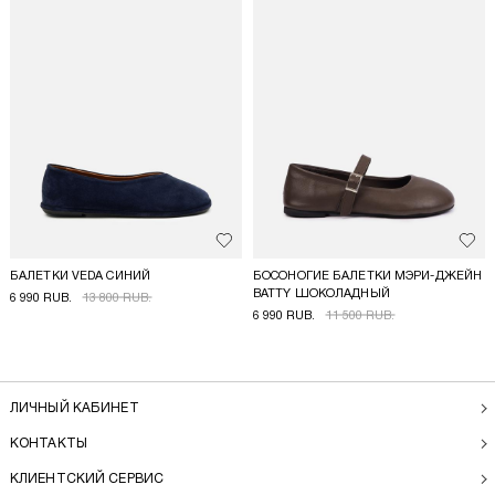
Добавить в избранное
Доба
БАЛЕТКИ VEDA СИНИЙ
БОСОНОГИЕ БАЛЕТКИ МЭРИ-ДЖЕЙН
BATTY ШОКОЛАДНЫЙ
6 990 RUB.
13 800 RUB.
6 990 RUB.
11 500 RUB.
ЛИЧНЫЙ КАБИНЕТ
КОНТАКТЫ
КЛИЕНТСКИЙ СЕРВИС