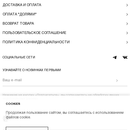
ДОСТАВКА И ОПЛАТА
ОПЛАТА "ДОЛЯМИ"
ВОЗВРАТ ТОВАРА
ПОЛЬЗОВАТЕЛЬСКОЕ СОГЛАШЕНИЕ
ПОЛИТИКА КОНФИДЕНЦИАЛЬНОСТИ
СОЦИАЛЬНЫЕ СЕТИ
telegram
vk
УЗНАВАЙТЕ О НОВИНКАХ ПЕРВЫМИ
Отправи
Нажимая на кнопку «Подписаться», вы соглашаетесь на
обработку ваших
персональных данных
COOKIES
Продолжая пользование сайтом, вы соглашаетесь с использованием
Перейти на главную
файлов cookie.
BL BRAND © 2014-2026