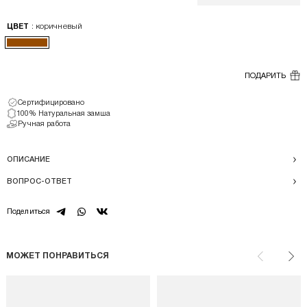
: коричневый
ЦВЕТ
ПОДАРИТЬ
Сертифицировано
100% Натуральная замша
Ручная работа
ОПИСАНИЕ
ВОПРОС-ОТВЕТ
telegram
whatsapp
vk
Поделиться
МОЖЕТ ПОНРАВИТЬСЯ
Назад
Впе