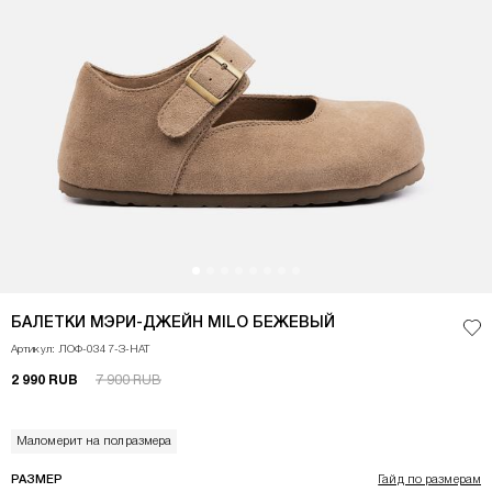
<p>Балетки&nbsp;MILO - огромная любовь предстоящего сезона ss&#39;25.
БАЛЕТКИ МЭРИ-ДЖЕЙН MILO БЕЖЕВЫЙ
Доб
Артикул: ЛОФ-0347-З-НАТ
2 990 RUB
7 900 RUB
Маломерит на полразмера
РАЗМЕР
Гайд по размерам