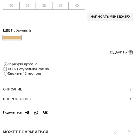
36
37
38
39
40
НАПИСАТЬ МЕНЕДЖЕРУ
: бежевый
ЦВЕТ
ПОДАРИТЬ
Сертифицировано
100% Натуральная замша
Гарантия 12 месяцев
ОПИСАНИЕ
ВОПРОС-ОТВЕТ
telegram
whatsapp
vk
Поделиться
МОЖЕТ ПОНРАВИТЬСЯ
Назад
Впе