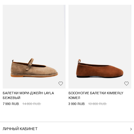
Добавить в избранное
Доба
БАЛЕТКИ МЭРИ-ДЖЕЙН LAYLA
БОСОНОГИЕ БАЛЕТКИ KIMBERLY
БЕЖЕВЫЙ
КЭМЕЛ
7 990 RUB.
14 800 RUB.
3 990 RUB.
13 800 RUB.
ЛИЧНЫЙ КАБИНЕТ