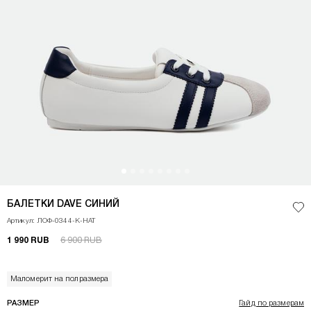
<p>Балетки DAVE подарят легкое и игривое настроение каждой обладател
БАЛЕТКИ DAVE СИНИЙ
Доб
Артикул: ЛОФ-0344-К-НАТ
1 990 RUB
6 900 RUB
Маломерит на полразмера
РАЗМЕР
Гайд по размерам