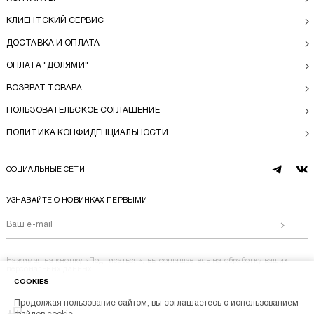
КЛИЕНТСКИЙ СЕРВИС
ДОСТАВКА И ОПЛАТА
ОПЛАТА "ДОЛЯМИ"
ВОЗВРАТ ТОВАРА
ПОЛЬЗОВАТЕЛЬСКОЕ СОГЛАШЕНИЕ
ПОЛИТИКА КОНФИДЕНЦИАЛЬНОСТИ
СОЦИАЛЬНЫЕ СЕТИ
telegram
vk
УЗНАВАЙТЕ О НОВИНКАХ ПЕРВЫМИ
Отправи
Нажимая на кнопку «Подписаться», вы соглашаетесь на
обработку ваших
персональных данных
COOKIES
Продолжая пользование сайтом, вы соглашаетесь с использованием
Перейти на главную