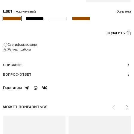
: коричневый
ЦВЕТ
Все цвета
ПОДАРИТЬ
Сертифицировано
Ручная работа
ОПИСАНИЕ
ВОПРОС-ОТВЕТ
telegram
whatsapp
vk
Поделиться
МОЖЕТ ПОНРАВИТЬСЯ
Назад
Впе