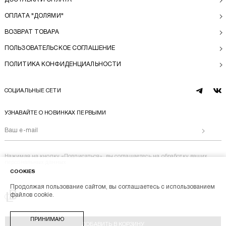
ОПЛАТА "ДОЛЯМИ"
ВОЗВРАТ ТОВАРА
ПОЛЬЗОВАТЕЛЬСКОЕ СОГЛАШЕНИЕ
ПОЛИТИКА КОНФИДЕНЦИАЛЬНОСТИ
СОЦИАЛЬНЫЕ СЕТИ
telegram
vk
УЗНАВАЙТЕ О НОВИНКАХ ПЕРВЫМИ
Отправи
Нажимая на кнопку «Подписаться», вы соглашаетесь на
обработку ваших
персональных данных
COOKIES
Продолжая пользование сайтом, вы соглашаетесь с использованием
Перейти на главную
файлов cookie.
BL BRAND © 2014-2026
ПРИНИМАЮ
Stik
ДОБАВИТЬ В КОРЗИНУ
Разработка магазина