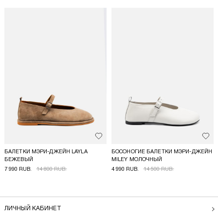
Добавить в избранное
Доба
БАЛЕТКИ МЭРИ-ДЖЕЙН LAYLA
БОСОНОГИЕ БАЛЕТКИ МЭРИ-ДЖЕЙН
БЕЖЕВЫЙ
MILEY МОЛОЧНЫЙ
7 990 RUB.
14 800 RUB.
4 990 RUB.
14 500 RUB.
ЛИЧНЫЙ КАБИНЕТ