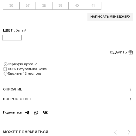
36
37
38
39
40
41
НАПИСАТЬ МЕНЕДЖЕРУ
: белый
ЦВЕТ
ПОДАРИТЬ
Сертифицировано
100% Натуральная кожа
Гарантия 12 месяцев
ОПИСАНИЕ
ВОПРОС-ОТВЕТ
telegram
whatsapp
vk
Поделиться
МОЖЕТ ПОНРАВИТЬСЯ
Назад
Впе