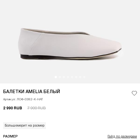
<p>Балетки AMELIA&nbsp;в минималистичном прочтении дополнят не тольк
БАЛЕТКИ AMELIA БЕЛЫЙ
Доб
Артикул: ЛОФ-0382-К-НАТ
2 990 RUB
7 900 RUB
Большемерит на размер
РАЗМЕР
Гайд по размерам