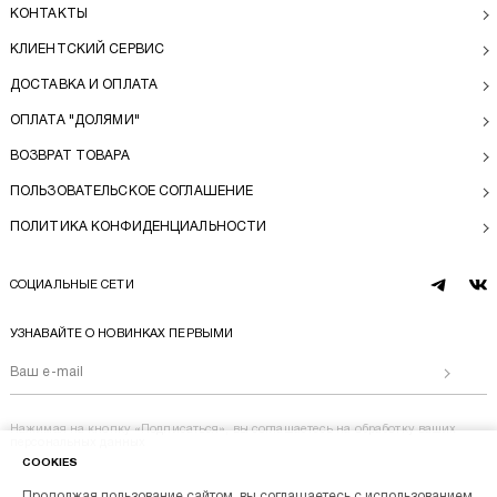
КОНТАКТЫ
КЛИЕНТСКИЙ СЕРВИС
ДОСТАВКА И ОПЛАТА
ОПЛАТА "ДОЛЯМИ"
ВОЗВРАТ ТОВАРА
ПОЛЬЗОВАТЕЛЬСКОЕ СОГЛАШЕНИЕ
ПОЛИТИКА КОНФИДЕНЦИАЛЬНОСТИ
СОЦИАЛЬНЫЕ СЕТИ
telegram
vk
УЗНАВАЙТЕ О НОВИНКАХ ПЕРВЫМИ
Отправи
Нажимая на кнопку «Подписаться», вы соглашаетесь на
обработку ваших
персональных данных
COOKIES
Продолжая пользование сайтом, вы соглашаетесь с использованием